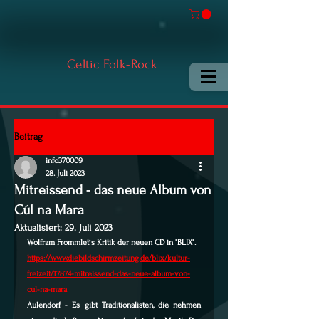
Celtic Folk-Rock
Beitrag
info370009
28. Juli 2023
Mitreissend - das neue Album von
Cúl na Mara
Aktualisiert:
29. Juli 2023
Wolfram Frommlet`s Kritik der neuen CD in "BLIX".
https://www.diebildschirmzeitung.de/blix/kultur-
freizeit/17874-mitreissend-das-neue-album-von-
cul-na-mara
Aulendorf -
 Es gibt Traditionalisten, die nehmen 