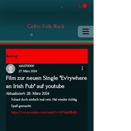
Celtic Folk-Rock
Beitrag
info370009
27. März 2024
Film zur neuen Single "Ev'rywhere
an Irish Pub" auf youtube
Aktualisiert:
28. März 2024
Schaut doch einfach mal rein. Hat wieder richtig 
Spaß gemacht:
https://www.youtube.com/watch?v=9YYdaMBetfc