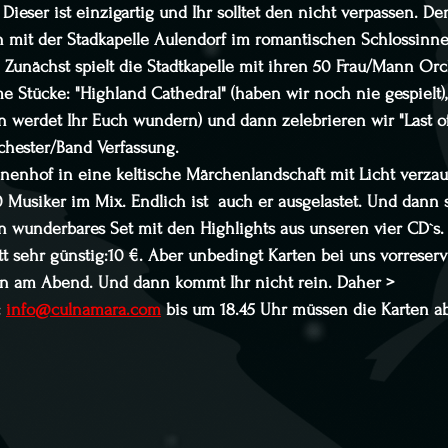
ieser ist einzigartig und Ihr solltet den nicht verpassen. Den
en mit der Stadkapelle Aulendorf im romantischen Schlossinn
Zunächst spielt die Stadtkapelle mit ihren 50 Frau/Mann Or
 Stücke: "Highland Cathedral" (haben wir noch nie gespielt),
n werdet Ihr Euch wundern) und dann zelebrieren wir "Last o
chester/Band Verfassung.
nnenhof in eine keltische Märchenlandschaft mit Licht verza
0 Musiker im Mix. Endlich ist  auch er ausgelastet. Und dann 
n wunderbares Set mit den Highlights aus unseren vier CD`s. 
tt sehr günstig:10 €. Aber unbedingt Karten bei uns vorreserv
ein am Abend. Und dann kommt Ihr nicht rein. Daher >
 
info@culnamara.com
 bis um 18.45 Uhr müssen die Karten ab