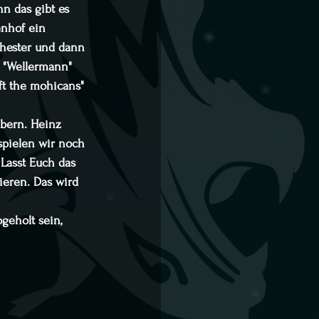
n das gibt es 
enhof ein 
chester und dann 
 "Wellermann"  
ft the mohicans" 
ubern. Heinz 
spielen wir noch 
Lasst Euch das 
ieren. Das wird 
geholt sein, 