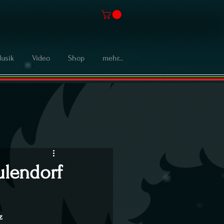
usik
Video
Shop
mehr...
ulendorf
z 