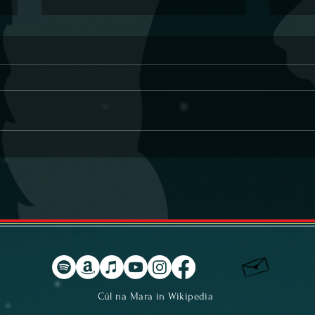
It's Christmas - unser
31.O
Weihnachtssong
Party
Riedl
Cúl na Mara in Wikipedia