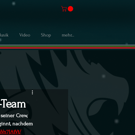
usik
Video
Shop
mehr...
m-Team
seiner Crew, 
ginnt, nachdem 
Vn7JAtVt/