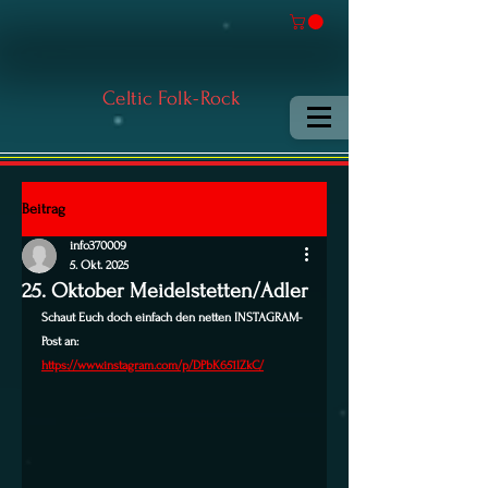
Celtic Folk-Rock
Beitrag
info370009
5. Okt. 2025
25. Oktober Meidelstetten/Adler
Schaut Euch doch einfach den netten INSTAGRAM-
Post an:
https://www.instagram.com/p/DPbK651lZkC/