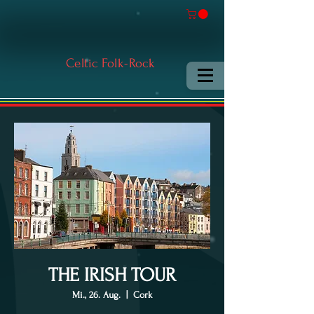
Celtic Folk-Rock
THE IRISH TOUR
Mi., 26. Aug.
  |  
Cork