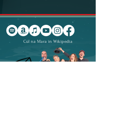
Cúl na Mara in Wikipedia
Kontakt
|
Impressum
|
Datenschutz
© 2023 Cúl na Mara