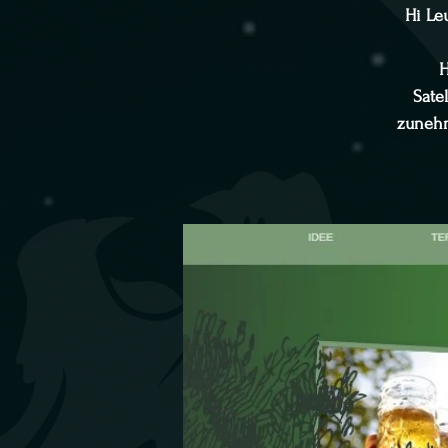
Hi Leu
H
Sate
zunehm