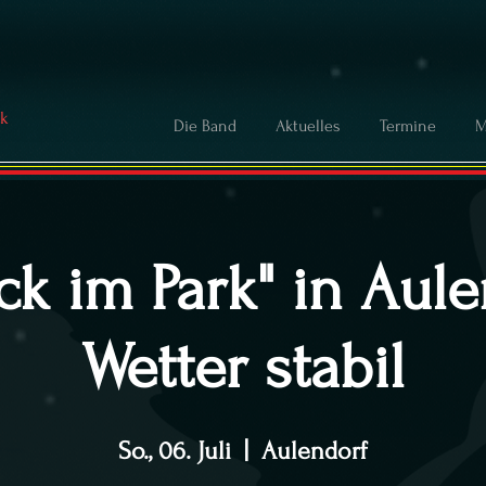
ck
Die Band
Aktuelles
Termine
M
ck im Park" in Aul
Wetter stabil
So., 06. Juli
  |  
Aulendorf