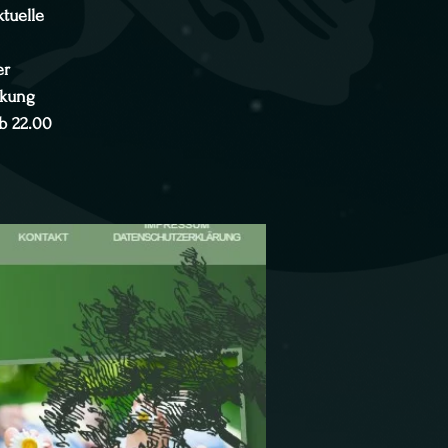
ktuelle
er
lkung
b 22.00