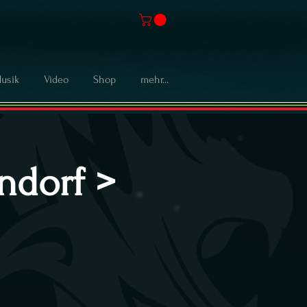
usik
Video
Shop
mehr...
endorf >