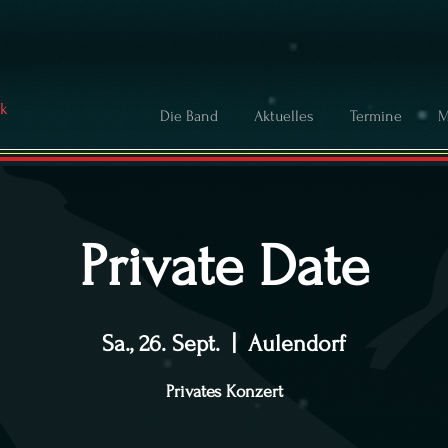
ck
Die Band
Aktuelles
Termine
M
Private Date
Sa., 26. Sept.
  |  
Aulendorf
Privates Konzert