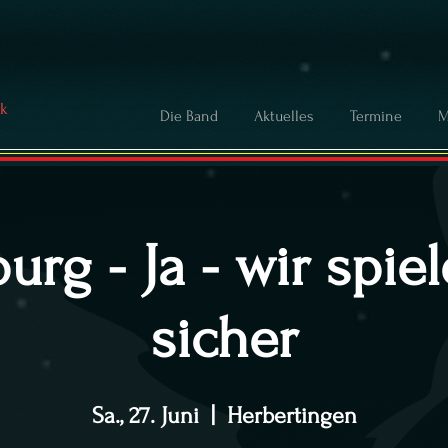
ck
Die Band
Aktuelles
Termine
M
rg - Ja - wir spie
sicher
Sa., 27. Juni
  |  
Herbertingen