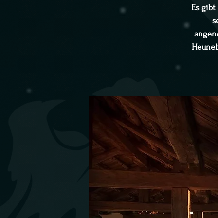
Es gibt
s
angene
Heuneb