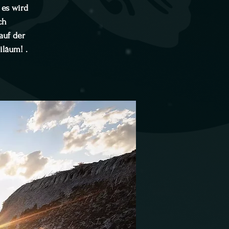
 es wird
ch
auf der
läum! .