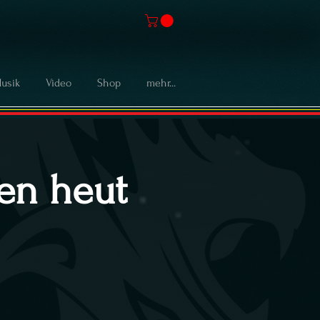
usik
Video
Shop
mehr...
len heut