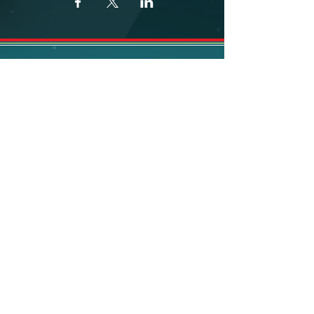
Cúl na Mara in Wikipedia
Kontakt
|
Impressum
|
Datenschutz
© 2023 Cúl na Mara