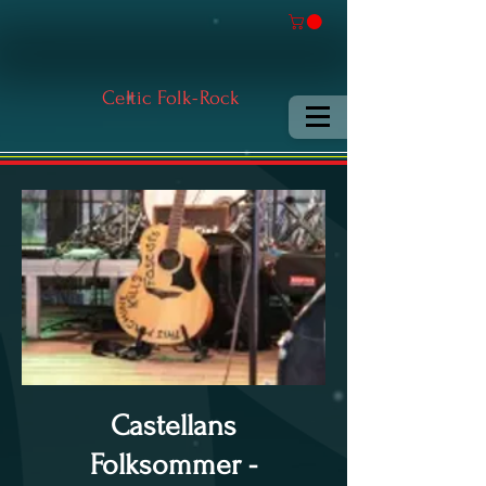
Celtic Folk-Rock
Castellans
Folksommer -