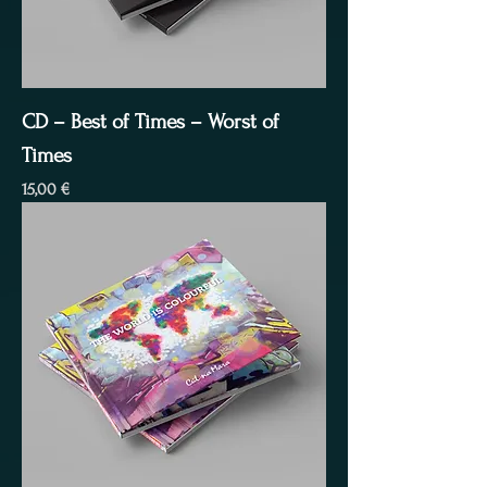
CD – Best of Times – Worst of
Times
Preis
15,00 €