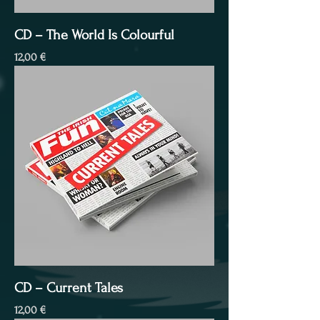
CD – The World Is Colourful
Preis
12,00 €
CD – Current Tales
Preis
12,00 €